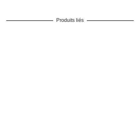
Produits liés
AJOUTER AU PANIER
Outil de Nettoyage
Accessoires