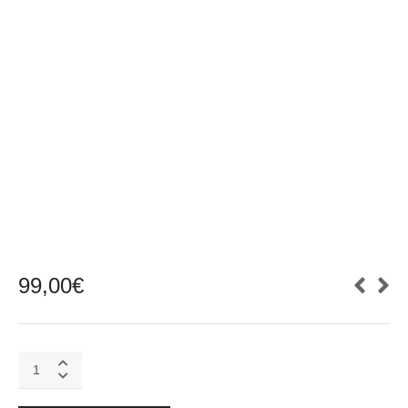
99,00
€
Cable
HI-
RES