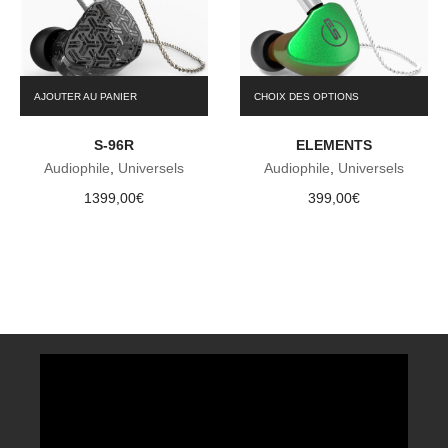
Ce
AJOUTER AU PANIER
CHOIX DES OPTIONS
produit
a
S-96R
ELEMENTS
plusieurs
variations.
Audiophile
,
Universels
Audiophile
,
Universels
Les
1399,00
€
399,00
€
options
peuvent
être
choisies
sur
la
page
du
produit