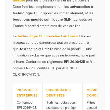
mesure
pour les professionnels et les particuliers.
Deux familles complémentaires : les
universelles à
technologie CLI
disponibles immédiatement, et les
bouchons moulés sur mesure SMH
fabriqués en
France à partir d'empreintes de vos oreilles.
La
technologie CLI brevetée EarSonics
filtre les
niveaux sonores dangereux tout en préservant la
qualité d'écoute et l'intelligibilité de la parole — une
innovation exclusive que vous ne trouverez nulle part
ailleurs. Conforme au règlement
EPI 2016/425
et à la
norme
EN 352
, certifiée CE par ALIENOR
CERTIFICATION.
INDUSTRIE &
CHIRURGIENS-
MUSICIENS &
ENTREPRISE
DENTISTES
CONCERTS
Conformes
Turbines, détartreurs,
Filtres
EPI 2016/425.
aspirateurs : protéger
acoustiques