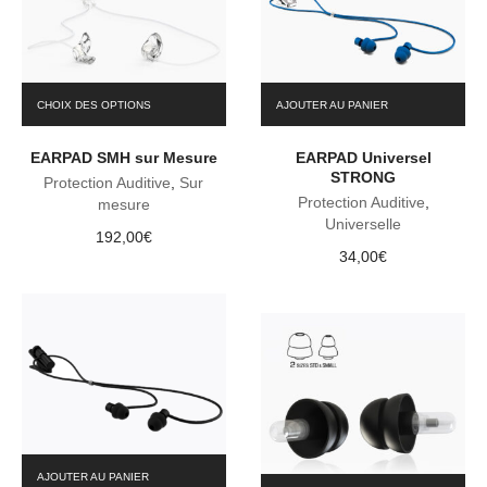
Ce
CHOIX DES OPTIONS
AJOUTER AU PANIER
produit
a
EARPAD SMH sur Mesure
EARPAD Universel
plusieurs
STRONG
variations.
Protection Auditive
,
Sur
Les
Protection Auditive
,
mesure
options
Universelle
192,00
€
peuvent
34,00
€
être
choisies
sur
la
page
du
produit
AJOUTER AU PANIER