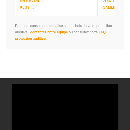
EN SAVOIR
VOIR LA
PLUS →
GAMME →
Pour tout conseil personnalisé sur le choix de votre protection
auditive :
contactez notre équipe
ou consultez notre
FAQ
protection auditive
.