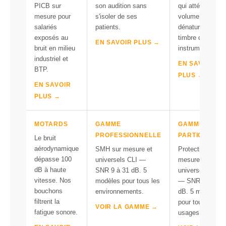
PICB sur
son audition sans
qui atténuent le
mesure pour
s'isoler de ses
volume sans
salariés
patients.
dénaturer le
exposés au
timbre des
EN SAVOIR PLUS →
bruit en milieu
instruments.
industriel et
EN SAVOIR
BTP.
PLUS →
EN SAVOIR
PLUS →
MOTARDS
GAMME
GAMME
PROFESSIONNELLE
PARTICULIER
Le bruit
aérodynamique
SMH sur mesure et
Protection sur
dépasse 100
universels CLI —
mesure et
dB à haute
SNR 9 à 31 dB. 5
universels CLI
vitesse. Nos
modèles pour tous les
— SNR 9 à 31
bouchons
environnements.
dB. 5 modèles
filtrent la
pour tous les
VOIR LA GAMME →
fatigue sonore.
usages.