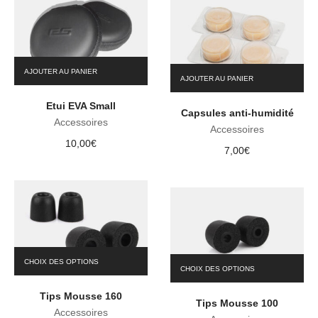
AJOUTER AU PANIER
AJOUTER AU PANIER
Etui EVA Small
Capsules anti-humidité
Accessoires
Accessoires
10,00
€
7,00
€
Ce
Ce
CHOIX DES OPTIONS
produit
CHOIX DES OPTIONS
produit
a
a
Tips Mousse 160
plusieurs
Tips Mousse 100
plusieurs
variations.
Accessoires
variations.