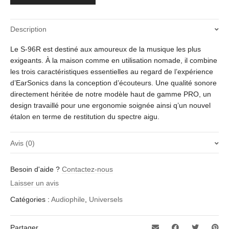
Description
Le S-96R est destiné aux amoureux de la musique les plus
exigeants. À la maison comme en utilisation nomade, il combine
les trois caractéristiques essentielles au regard de l’expérience
d’EarSonics dans la conception d’écouteurs. Une qualité sonore
directement héritée de notre modèle haut de gamme PRO, un
design travaillé pour une ergonomie soignée ainsi q’un nouvel
étalon en terme de restitution du spectre aigu.
Avis (0)
Il n’y a pas encore d’avis.
Besoin d'aide ?
Contactez-nous
Soyez le premier à laisser votre avis sur “S-96R”
Laisser un avis
Votre adresse e-mail ne sera pas publiée.
Les champs
Catégories :
Audiophile
,
Universels
obligatoires sont indiqués avec
*
Votre note
*
Partager