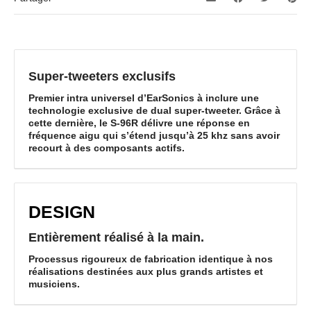
Votre avis
*
Super-tweeters exclusifs
Premier intra universel d’EarSonics à inclure une
technologie exclusive de dual super-tweeter. Grâce à
Nom
*
cette dernière, le S-96R délivre une réponse en
fréquence aigu qui s’étend jusqu’à 25 khz sans avoir
recourt à des composants actifs.
E-mail
*
DESIGN
Entièrement réalisé à la main.
Enregistrer mon nom, mon e-mail et mon site dans le navigateur
Processus rigoureux de fabrication identique à nos
pour mon prochain commentaire.
réalisations destinées aux plus grands artistes et
musiciens.