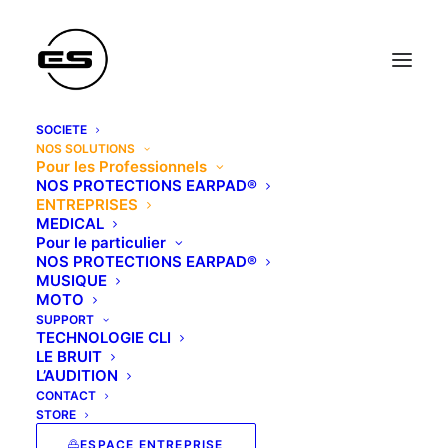
SOCIETE
NOS SOLUTIONS
Pour les Professionnels
NOS PROTECTIONS EARPAD®
ENTREPRISES
MEDICAL
Pour le particulier
NOS PROTECTIONS EARPAD®
Protection auditive au
MUSIQUE
MOTO
travail
SUPPORT
Bouchons moulés sur
TECHNOLOGIE CLI
LE BRUIT
mesure pour l'industrie
L’AUDITION
CONTACT
et l'entreprise
STORE
ESPACE ENTREPRISE