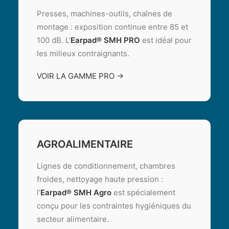
Presses, machines-outils, chaînes de
montage : exposition continue entre 85 et
100 dB. L’
Earpad® SMH PRO
est idéal pour
les milieux contraignants.
VOIR LA GAMME PRO →
AGROALIMENTAIRE
Lignes de conditionnement, chambres
froides, nettoyage haute pression :
l’
Earpad® SMH Agro
est spécialement
conçu pour les contraintes hygiéniques du
secteur alimentaire.