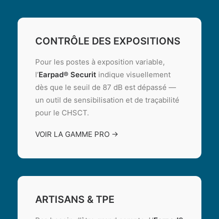
CONTRÔLE DES EXPOSITIONS
Pour les postes à exposition variable,
l’
Earpad® Securit
indique visuellement
dès que le seuil de 87 dB est dépassé —
un outil de sensibilisation et de traçabilité
pour le CHSCT.
VOIR LA GAMME PRO →
ARTISANS & TPE