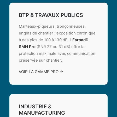
BTP & TRAVAUX PUBLICS
Marteaux-piqueurs, tronçonneuses,
engins de chantier : exposition chronique
à des pics de 100 à 130 dB. L’
Earpad®
SMH Pro
(SNR 27 ou 31 dB) offre la
protection maximale avec communication
préservée sur chantier.
VOIR LA GAMME PRO →
INDUSTRIE &
MANUFACTURING