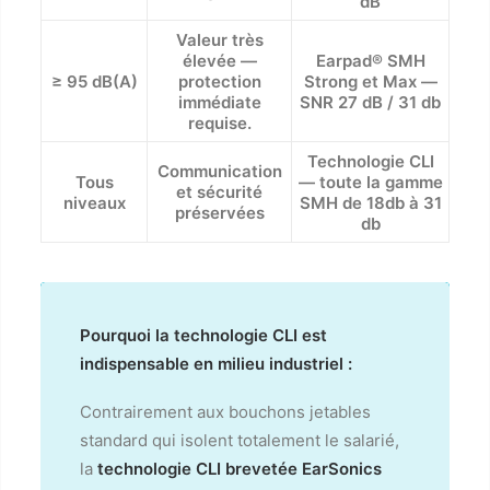
dB
Valeur très
élevée —
Earpad® SMH
≥ 95 dB(A)
protection
Strong et Max —
immédiate
SNR 27 dB / 31 db
requise.
Technologie CLI
Communication
Tous
— toute la gamme
et sécurité
niveaux
SMH de 18db à 31
préservées
db
Pourquoi la technologie CLI est
indispensable en milieu industriel :
Contrairement aux bouchons jetables
standard qui isolent totalement le salarié,
la
technologie CLI brevetée EarSonics