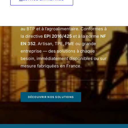
EarSonics Earpad® équipe vos
collaborateurs en
PICB sur mesure
adaptés aux environnements industriels,
au BTP et à l’agroalimentaire. Conformes à
la directive
EPI 2016/425
et à la norme
NF
EN 352
. Artisan, TPE, PME ou grande
entreprise — des solutions à chaque
besoin, immédiatement disponibles ou sur
mesure fabriquées en France.
DÉCOUVRIR NOS SOLUTIONS