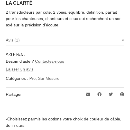
LA CLARTÉ
2 transducteurs par coté, 2 voies, équilibre, définition, parfait
pour les chanteuses, chanteurs et ceux qui recherchent un son
axé sur la précision d’écoute.
Avis (1)
SKU:
N/A
-
Note
4
Bandhavong
–
15 avril 2022
Besoin d'aide ?
Contactez-nous
sur 5
Ça fait je crois huit années que j’utilise les em2pro pour
Laisser un avis
la musique seulement, du fait De leurs linéarité il est
Catégories :
Pro
,
Sur Mesure
possible par ses goûts de les utiliser avec un câble en
argent en cuivre ou en cuivre argent. L’un linéaire l’autre
rond et le dernier en V, et aussi ils auront un rendu
Partager
différent selon les Dac j’aime bien les ess sabre qui sont
droit et détaillé Les écouteurs sont confortables et
sonnent toujours aussi bien après toutes ces années.
-Choisissez parmis les options votre choix de couleur de câble,
de in-ears.