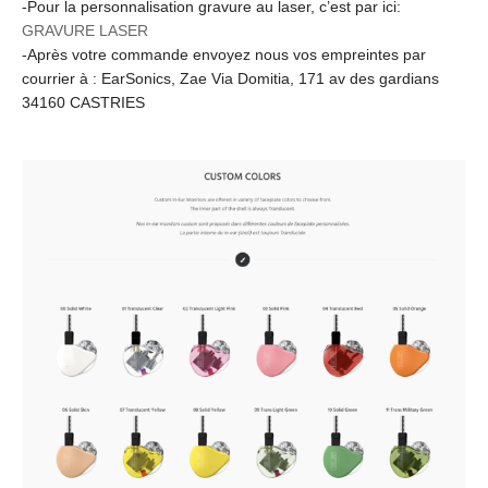
-Pour la personnalisation gravure au laser, c’est par ici:
Ajouter un Avis
GRAVURE LASER
-Après votre commande envoyez nous vos empreintes par
Votre adresse e-mail ne sera pas publiée.
Les champs
courrier à : EarSonics, Zae Via Domitia, 171 av des gardians
obligatoires sont indiqués avec
*
34160 CASTRIES
Votre note
*
Votre avis
*
Nom
*
E-mail
*