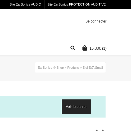
Site EarSonics AUDIO
Site EarSonics PROTECTION AUDITIVE
Se connecter
15,00
€
(1)
EarSonics ® Shop
>
Produits
>
Etui EVA Small
Voir le panier