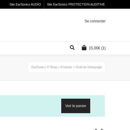
Site EarSonics AUDIO
Site EarSonics PROTECTION AUDITIVE
Se connecter
15,00
€
(1)
EarSonics ® Shop
>
Produits
>
Outil de Nettoyage
Voir le panier