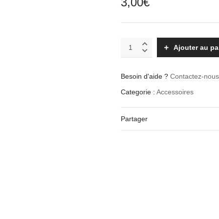
3,00
€
Outil
Ajouter au pa
de
Nettoyage
quantity
Besoin d'aide ?
Contactez-nou
Categorie :
Accessoires
Partager