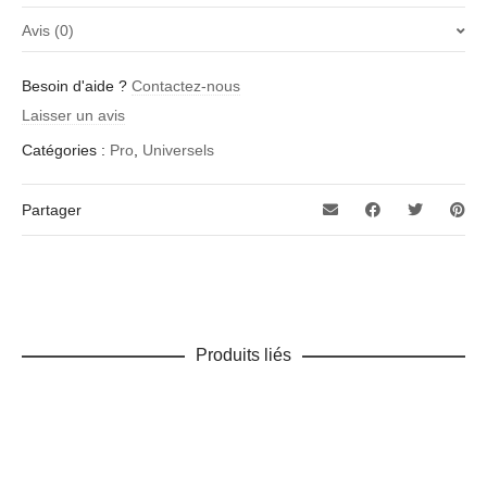
Avis (0)
Il n’y a pas encore d’avis.
Besoin d'aide ?
Contactez-nous
Soyez le premier à laisser votre avis sur “300-PRO”
Laisser un avis
Votre adresse e-mail ne sera pas publiée.
Les champs
Catégories :
Pro
,
Universels
obligatoires sont indiqués avec
*
Votre note
*
Partager
Votre avis
*
Produits liés
Nom
*