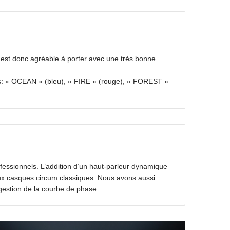
l et mon site dans le navigateur pour mon prochain
 est donc agréable à porter avec une très bonne
es: « OCEAN » (bleu), « FIRE » (rouge), « FOREST »
uire les indésirables.
En savoir plus sur la façon dont les
ont traitées
.
ssionnels. L’addition d’un haut-parleur dynamique
aux casques circum classiques. Nous avons aussi
gestion de la courbe de phase.