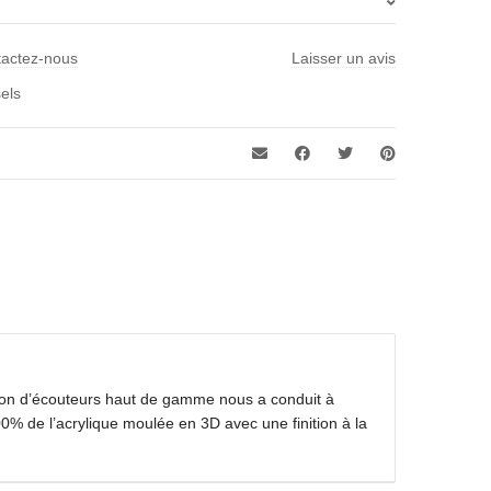
actez-nous
Laisser un avis
re avis sur “ELEMENTS”
els
s publiée.
Les champs obligatoires sont indiqués avec
*
*
*
tion d’écouteurs haut de gamme nous a conduit à
00% de l’acrylique moulée en 3D avec une finition à la
*