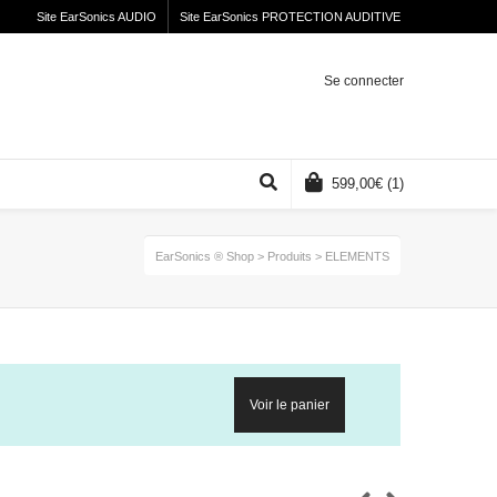
Site EarSonics AUDIO
Site EarSonics PROTECTION AUDITIVE
Se connecter
599,00
€
(1)
EarSonics ® Shop
>
Produits
>
ELEMENTS
Voir le panier