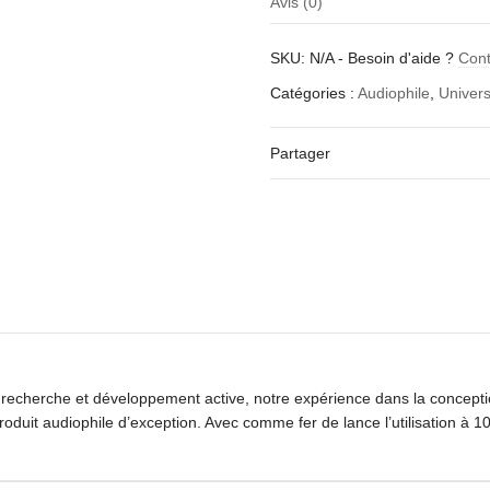
Avis (0)
Il n’y a pas encore d’avis.
SKU:
N/A
-
Besoin d'aide ?
Cont
Soyez le premier à laisser vot
Catégories :
Audiophile
,
Univers
Votre adresse e-mail ne sera pa
Votre note
*
Partager
Votre avis
Nom
de recherche et développement active, notre expérience dans la concep
roduit audiophile d’exception. Avec comme fer de lance l’utilisation à 1
E-mail